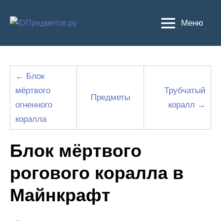
Перейти
к
Меню
содержимому
← Блок
мёртвого
Трубчатый
Предметы
огненного
коралл →
коралла
Блок мёртвого
рогового коралла в
Майнкрафт