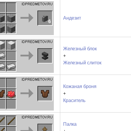
Андезит
6
Железный блок
+
Железный слиток
Кожаная броня
+
Краситель
Палка