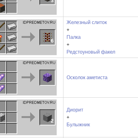
3
Железный слиток
+
Палка
6
+
Редстоуновый факел
Осколок аметиста
Диорит
+
2
Булыжник