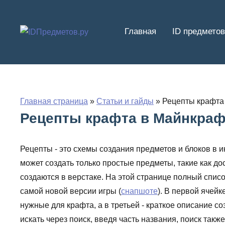
Перейти
к
Главная
ID предметов
содержимому
Главная страница
»
Статьи и гайды
»
Рецепты крафта
Рецепты крафта в Майнкраф
Рецепты - это схемы создания предметов и блоков в и
может создать только простые предметы, такие как до
создаются в верстаке. На этой странице полный спи
самой новой версии игры (
снапшоте
). В первой ячейк
нужные для крафта, а в третьей - краткое описание с
искать через поиск, введя часть названия, поиск так