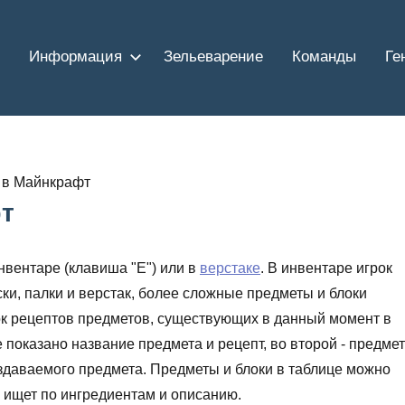
Информация
Зельеварение
Команды
Ге
 в Майнкрафт
т
нвентаре (клавиша "E") или в
верстаке
. В инвентаре игрок
ски, палки и верстак, более сложные предметы и блоки
сок рецептов предметов, существующих в данный момент в
е показано название предмета и рецепт, во второй - предме
оздаваемого предмета. Предметы и блоки в таблице можно
же ищет по ингредиентам и описанию.