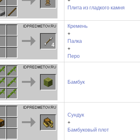
+
Плита из гладкого камня
Кремень
+
Палка
4
+
Перо
Бамбук
Сундук
+
Бамбуковый плот