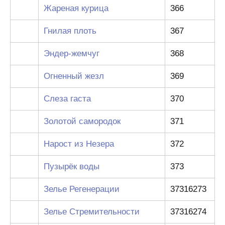
Жареная курица
366
Гнилая плоть
367
Эндер-жемчуг
368
Огненный жезл
369
Слеза гаста
370
Золотой самородок
371
Нарост из Незера
372
Пузырёк воды
373
Зелье Регенерации
37316273
Зелье Стремительности
37316274