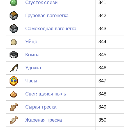
Сгусток слизи
341
Грузовая вагонетка
342
Самоходная вагонетка
343
Яйцо
344
Компас
345
Удочка
346
Часы
347
Светящаяся пыль
348
Сырая треска
349
Жареная треска
350