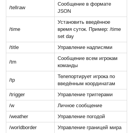
Сообщение в формате
/tellraw
JSON
Установить введённое
/time
время суток. Пример: /time
set day
/title
Управление надписями
Сообщение всем игрокам
/tm
команды
Телепортирует игрока по
/tp
введённым координатам
/trigger
Управление триггерами
/w
Личное сообщение
/weather
Управление погодой
/worldborder
Управление границей мира