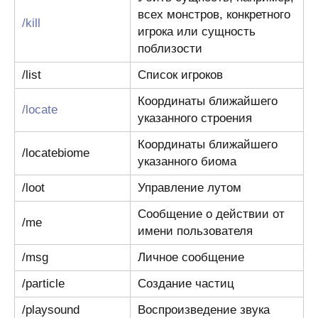
всех монстров, конкретного
/kill
игрока или сущность
поблизости
/list
Список игроков
Координаты ближайшего
/locate
указанного строения
Координаты ближайшего
/locatebiome
указанного биома
/loot
Управление лутом
Сообщение о действии от
/me
имени пользователя
/msg
Личное сообщение
/particle
Создание частиц
/playsound
Воспроизведение звука