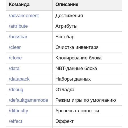
Команда
Описание
/advancement
Достижения
/attribute
Атрибуты
/bossbar
Боссбар
/clear
Очистка инвентаря
/clone
Клонирование блока
/data
NBT-данные блока
/datapack
Наборы данных
/debug
Отладка
/defaultgamemode
Режим игры по умолчанию
/difficulty
Уровень сложности
/effect
Эффект