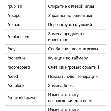
/publish
Открытие сетевой игры
/recipe
Управление рецептами
/reload
Перезагрузка функций
Замена предмета в
/replaceitem
инвентаре
/say
Сообщение всем игрокам
/schedule
Функция по таймеру
/scoreboard
Счётчик игровых событий
/seed
Показать ключ генерации
/setblock
Замена блока
Изменить точку
/setworldspawn
возрождения для всех
Изменить точку