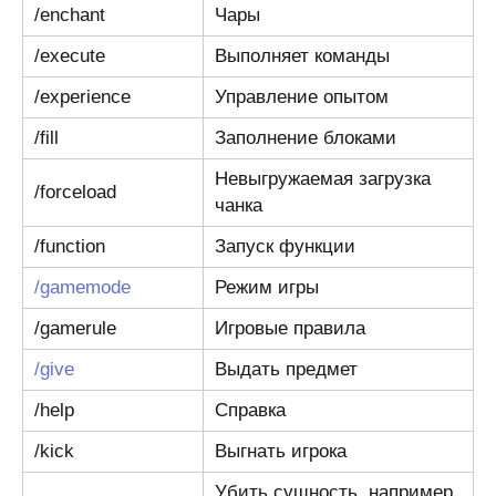
/enchant
Чары
/execute
Выполняет команды
/experience
Управление опытом
/fill
Заполнение блоками
Невыгружаемая загрузка
/forceload
чанка
/function
Запуск функции
/gamemode
Режим игры
/gamerule
Игровые правила
/give
Выдать предмет
/help
Справка
/kick
Выгнать игрока
Убить сущность, например,