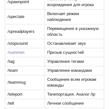
/spawnpoint
возрождения для игрока
Включает режим
/spectate
наблюдения
Перемещение в указанную
/spreadplayers
область
/stopsound
Останавливает звук
/summon
Призыв сущностей
/tag
Управление тегами
/team
Управление командами
Сообщение всем игрокам
/teammsg
команды
/teleport
Телепортация. Аналог /tp
/tell
Личное сообщение