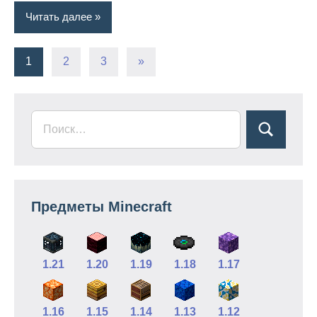
Читать далее
Пагинация
Следующие
1
2
3
»
записи
записей
Предметы Minecraft
1.21
1.20
1.19
1.18
1.17
1.16
1.15
1.14
1.13
1.12