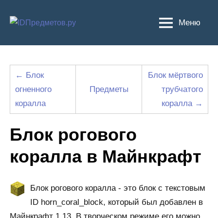
Перейти
к
Меню
содержимому
← Блок
Блок мёртвого
огненного
Предметы
трубчатого
коралла
коралла →
Блок рогового
коралла в Майнкрафт
Блок рогового коралла - это блок с текстовым
ID horn_coral_block, который был добавлен в
Майнкрафт 1.13. В творческом режиме его можно