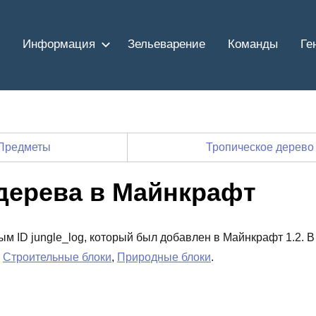
Информация
Зельеварение
Команды
Ге
Предметы
Тропическое дерев
дерева в Майнкрафт
вым ID jungle_log, который был добавлен в Майнкрафт 1.2. В
х
Строительные блоки
,
Природные блоки
.