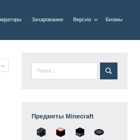
нераторы
Зачарование
Версии
Биомы
о →
Предметы Minecraft