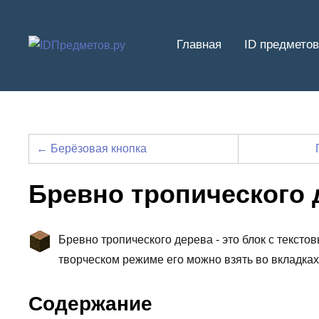
Перейти
к
Главная
ID предметов
содержимому
← Берёзовая кнопка
Бревно тропического 
Бревно тропического дерева - это блок с тексто
творческом режиме его можно взять во вкладка
Содержание