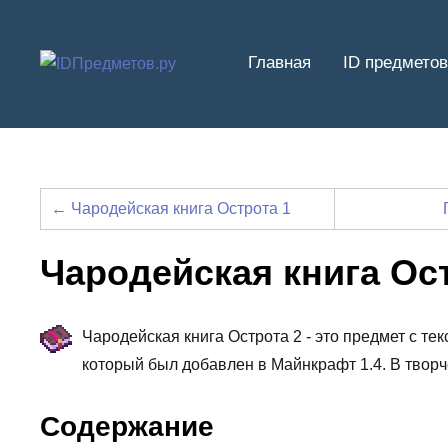
Перейти
к
Главная
ID предметов
содержимому
← Чародейская книга Острота 1
Чародейская книга Ос
Чародейская книга Острота 2 - это предмет с тек
который был добавлен в Майнкрафт 1.4. В твор
Содержание