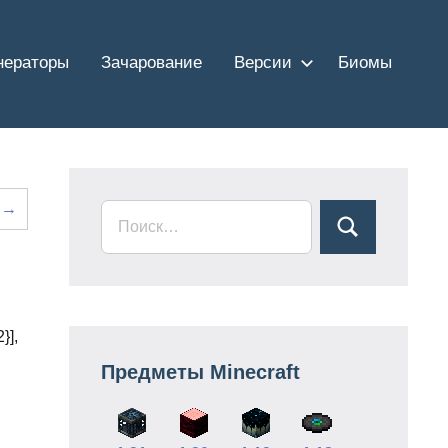
нераторы
Зачарование
Версии
Биомы
 →
}],
Предметы Minecraft