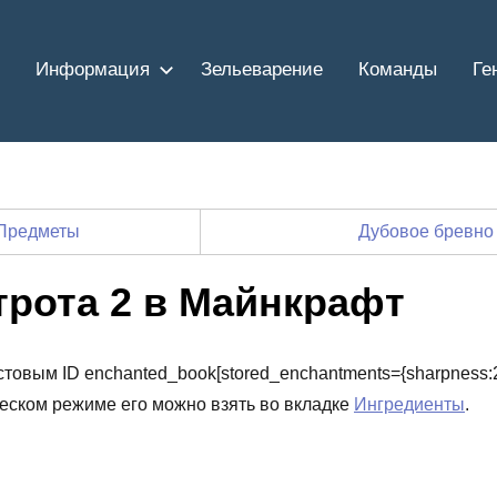
Информация
Зельеварение
Команды
Ге
Предметы
Дубовое бревно
трота 2 в Майнкрафт
стовым ID enchanted_book[stored_enchantments={sharpness:2
ческом режиме его можно взять во вкладке
Ингредиенты
.