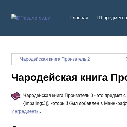
Перейти
к
Главная
ID предметов
содержимому
← Чародейская книга Пронзатель 2
Чародейская книга Пр
Чародейская книга Пронзатель 3 - это предмет с
{impaling:3}], который был добавлен в Майнкраф
Ингредиенты
.