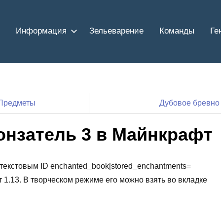
Информация
Зельеварение
Команды
Ге
Предметы
Дубовое бревно
онзатель 3 в Майнкрафт
 текстовым ID enchanted_book[stored_enchantments=
т 1.13. В творческом режиме его можно взять во вкладке