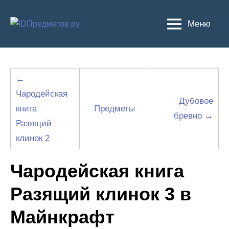
Перейти
к
Меню
содержимому
←
Чародейская
Дубовое
книга
Предметы
бревно →
Разящий
клинок 2
Чародейская книга
Разящий клинок 3 в
Майнкрафт