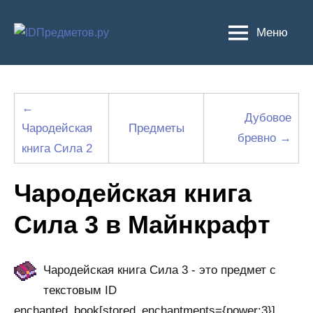
Перейти
к
Меню
содержимому
←
Дубовое
Чародейская
Предметы
бревно →
книга Сила 2
Чародейская книга
Сила 3 в Майнкрафт
Чародейская книга Сила 3 - это предмет с
текстовым ID
enchanted_book[stored_enchantments={power:3}],