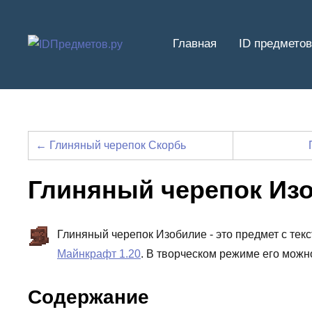
Перейти
к
Главная
ID предметов
содержимому
← Глиняный черепок Скорбь
Глиняный черепок Из
Глиняный черепок Изобилие - это предмет с текс
Майнкрафт 1.20
. В творческом режиме его можн
Содержание