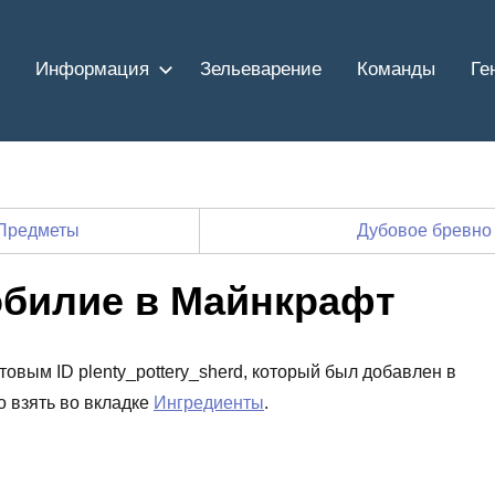
Информация
Зельеварение
Команды
Ге
Предметы
Дубовое бревно
обилие в Майнкрафт
товым ID plenty_pottery_sherd, который был добавлен в
о взять во вкладке
Ингредиенты
.