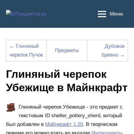
Перейти
к
Меню
содержимому
← Глиняный
Дубовое
Предметы
черепок Пучок
бревно →
Глиняный черепок
Убежище в Майнкрафт
Глиняный черепок Убежище - это предмет с
текстовым ID shelter_pottery_sherd, который
был добавлен в
Майнкрафт 1.20
. В творческом
режиме его можно взять во вкладке
Ингредиенты
.