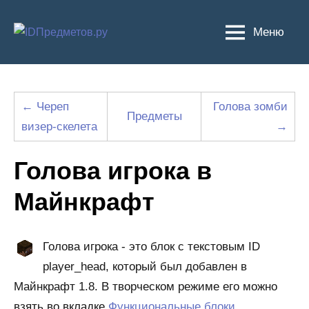
Перейти
к
Меню
содержимому
← Череп
Голова зомби
Предметы
визер-скелета
→
Голова игрока в
Майнкрафт
Голова игрока - это блок с текстовым ID
player_head, который был добавлен в
Майнкрафт 1.8. В творческом режиме его можно
взять во вкладке
Функциональные блоки
.