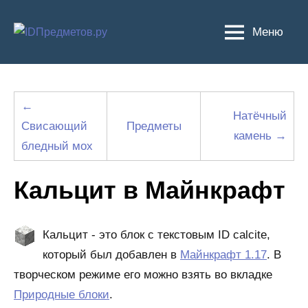
Перейти
к
Меню
содержимому
←
Натёчный
Свисающий
Предметы
камень →
бледный мох
Кальцит в Майнкрафт
Кальцит - это блок с текстовым ID calcite,
который был добавлен в
Майнкрафт 1.17
. В
творческом режиме его можно взять во вкладке
Природные блоки
.