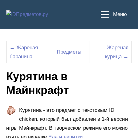
Перейти
к
Меню
содержимому
← Жареная
Жареная
Предметы
баранина
курица →
Курятина в
Майнкрафт
Курятина - это предмет с текстовым ID
chicken, который был добавлен в 1-й версии
игры Майнкрафт. В творческом режиме его можно
взять во вкладке
Еда и напитки
.