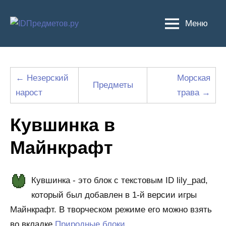
Перейти
к
Меню
содержимому
← Незерский
Морская
Предметы
нарост
трава →
Кувшинка в
Майнкрафт
Кувшинка - это блок с текстовым ID lily_pad,
который был добавлен в 1-й версии игры
Майнкрафт. В творческом режиме его можно взять
во вкладке
Природные блоки
.