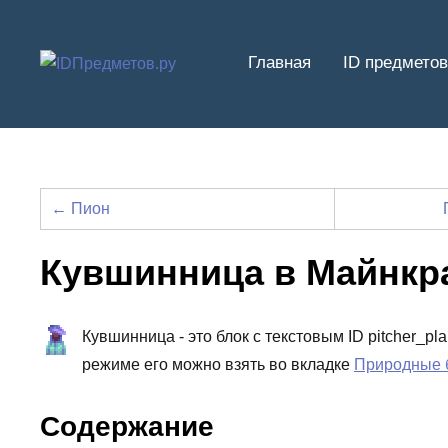
Перейти
к
Главная
ID предметов
содержимому
← Пион
Кувшинница в Майнкр
Кувшинница - это блок с текстовым ID pitcher_pl
режиме его можно взять во вкладке
Природные 
Содержание