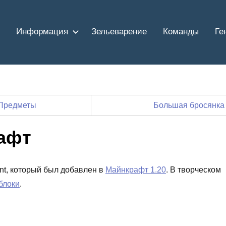
Информация
Зельеварение
Команды
Ге
Предметы
Большая бросянка
афт
ant, который был добавлен в
Майнкрафт 1.20
. В творческом
блоки
.