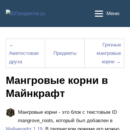
Перейти
к
Меню
содержимому
←
Грязные
Аметистовая
Предметы
мангровые
друза
корни →
Мангровые корни в
Майнкрафт
Мангровые корни - это блок с текстовым ID
mangrove_roots, который был добавлен в
Майнкрафт 1.19
. В творческом режиме его можно