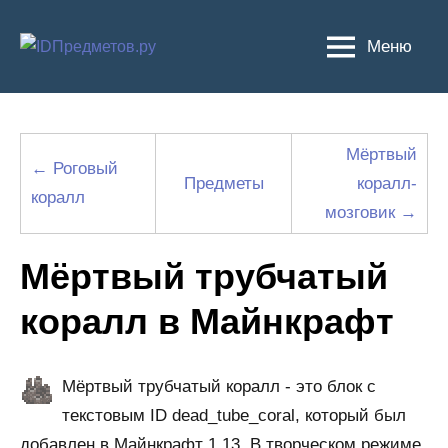
Перейти
к
Меню
содержимому
Мёртвый
← Роговый
Предметы
коралл-
коралл
мозговик →
Мёртвый трубчатый
коралл в Майнкрафт
Мёртвый трубчатый коралл - это блок с
текстовым ID dead_tube_coral, который был
добавлен в Майнкрафт 1.13. В творческом режиме