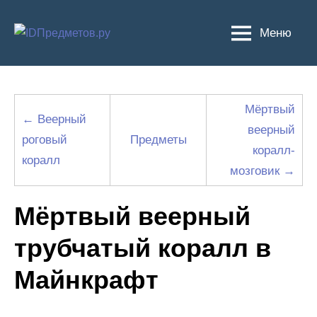
Перейти
к
Меню
содержимому
Мёртвый
← Веерный
веерный
роговый
Предметы
коралл-
коралл
мозговик →
Мёртвый веерный
трубчатый коралл в
Майнкрафт