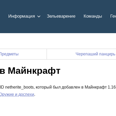
Информация
Зельеварение
Команды
Ге
Предметы
Черепаший панцирь
 в Майнкрафт
ID netherite_boots, который был добавлен в Майнкрафт 1.16
Оружие и доспехи
.