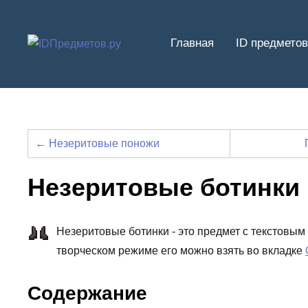
Перейти
к
Главная
ID предметов
содержимому
← Незеритовые поножи
Незеритовые ботинки
Незеритовые ботинки - это предмет с текстовым 
творческом режиме его можно взять во вкладке
Содержание