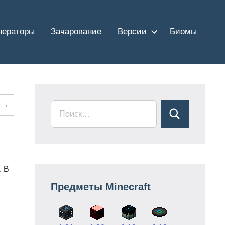
нераторы
Зачарование
Версии
Биомы
 →
. В
Предметы Minecraft