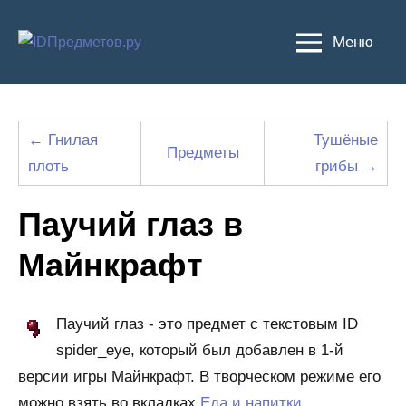
Перейти
к
Меню
содержимому
← Гнилая
Тушёные
Предметы
плоть
грибы →
Паучий глаз в
Майнкрафт
Паучий глаз - это предмет с текстовым ID
spider_eye, который был добавлен в 1-й
версии игры Майнкрафт. В творческом режиме его
можно взять во вкладках
Еда и напитки
,