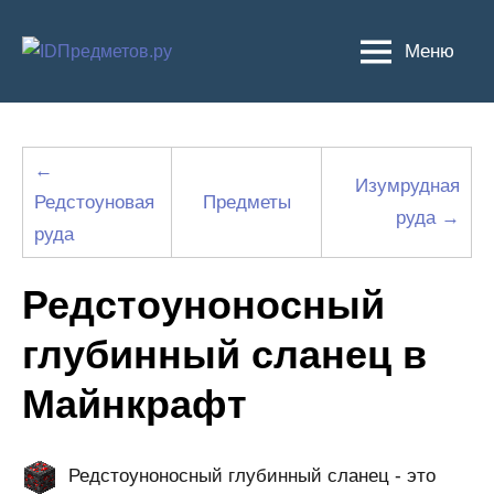
Перейти
к
Меню
содержимому
←
Изумрудная
Редстоуновая
Предметы
руда →
руда
Редстоуноносный
глубинный сланец в
Майнкрафт
Редстоуноносный глубинный сланец - это