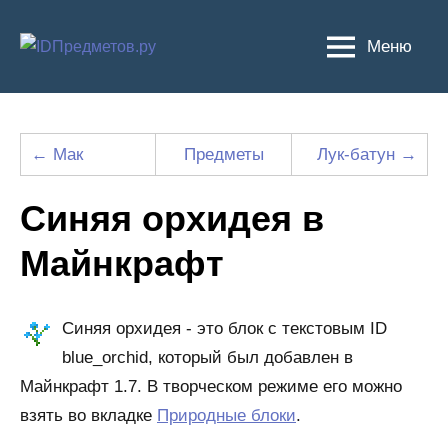
Перейти
к
Меню
содержимому
← Мак
Предметы
Лук-батун →
Синяя орхидея в
Майнкрафт
Синяя орхидея - это блок с текстовым ID
blue_orchid, который был добавлен в
Майнкрафт 1.7. В творческом режиме его можно
взять во вкладке
Природные блоки
.