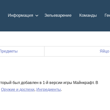
Информация
Зельеварение
Команды
Ге
Предметы
Яйцо
который был добавлен в 1-й версии игры Майнкрафт. В
х
Оружие и доспехи
,
Ингредиенты
.