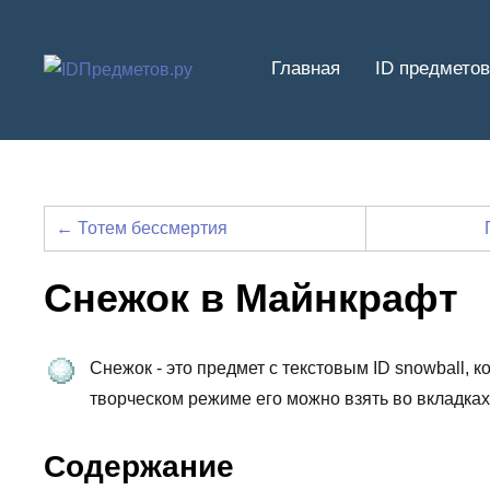
Перейти
к
Главная
ID предметов
содержимому
← Тотем бессмертия
Снежок в Майнкрафт
Снежок - это предмет с текстовым ID snowball, 
творческом режиме его можно взять во вкладка
Содержание