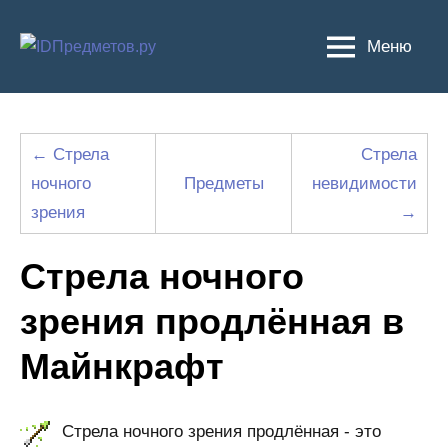
Перейти
к
Меню
содержимому
← Стрела
Стрела
ночного
Предметы
невидимости
зрения
→
Стрела ночного
зрения продлённая в
Майнкрафт
Стрела ночного зрения продлённая - это