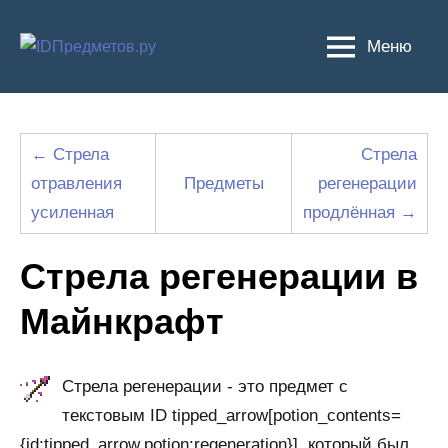
Перейти
к
Меню
содержимому
← Стрела
Стрела
отравления
Предметы
регенерации
усиленная
продлённая →
Стрела регенерации в
Майнкрафт
Стрела регенерации - это предмет с
текстовым ID tipped_arrow[potion_contents=
{id:tipped_arrow,potion:regeneration}], который был