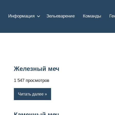
Информация
Зельеварение
Команды
Ге
Железный меч
1 547 просмотров
Читать далее
Каменный меч