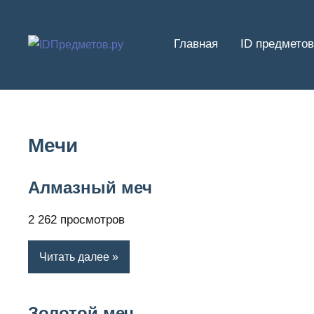
Перейти
к
Главная
ID предметов
содержимому
Мечи
Алмазный меч
2 262 просмотров
Читать далее
Золотой меч