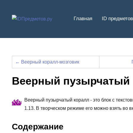
Перейти
к
Главная
ID предметов
содержимому
← Веерный коралл-мозговик
Веерный пузырчатый 
Веерный пузырчатый коралл - это блок с тексто
1.13. В творческом режиме его можно взять во 
Содержание