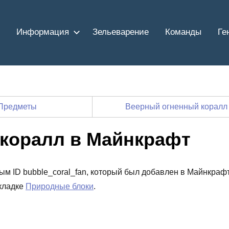
Информация
Зельеварение
Команды
Ге
Предметы
Веерный огненный коралл
коралл в Майнкрафт
вым ID bubble_coral_fan, который был добавлен в Майнкраф
вкладке
Природные блоки
.