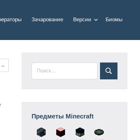
нераторы
Зачарование
Версии
Биомы
 →
т
Предметы Minecraft