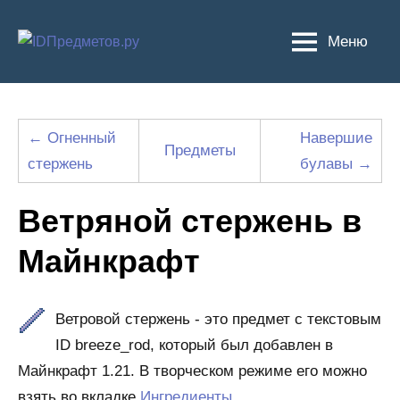
Перейти
к
Меню
содержимому
← Огненный
Навершие
Предметы
стержень
булавы →
Ветряной стержень в
Майнкрафт
Ветровой стержень - это предмет с текстовым
ID breeze_rod, который был добавлен в
Майнкрафт 1.21. В творческом режиме его можно
взять во вкладке
Ингредиенты
.