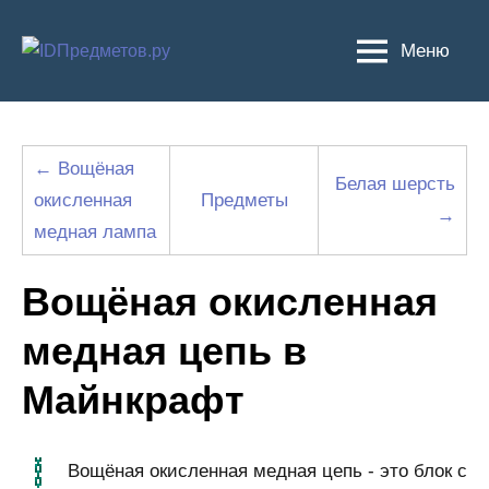
Перейти
к
Меню
содержимому
← Вощёная
Белая шерсть
окисленная
Предметы
→
медная лампа
Вощёная окисленная
медная цепь в
Майнкрафт
Вощёная окисленная медная цепь - это блок с