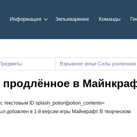
Информация
Зельеварение
Команды
Ге
Предметы
Взрывное зелье Силы усиленно
 продлённое в Майнкра
 текстовым ID splash_potion[potion_contents=
й был добавлен в 1-й версии игры Майнкрафт. В творческом