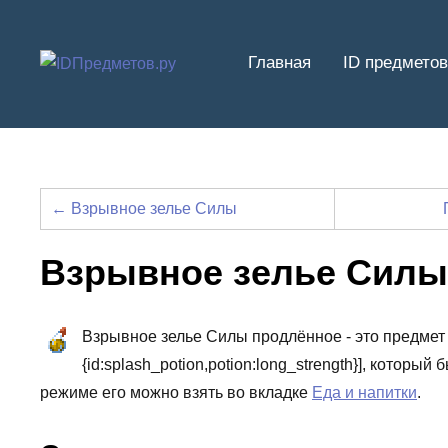
Перейти
к
Главная
ID предметов
содержимому
← Взрывное зелье Силы
Взрывное зелье Силы
Взрывное зелье Силы продлённое - это предмет с
{id:splash_potion,potion:long_strength}], которы
режиме его можно взять во вкладке
Еда и напитки
.