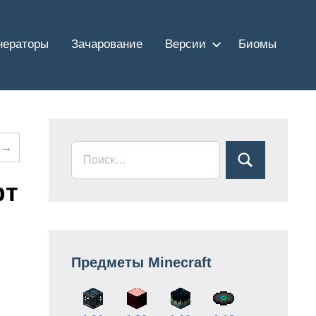
нераторы
Зачарование
Версии
Биомы
е →
фт
Предметы Minecraft