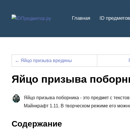
Перейти
к
Главная
ID предметов
содержимому
← Яйцо призыва вредины
Яйцо призыва поборн
Яйцо призыва поборника - это предмет с тексто
Майнкрафт 1.11. В творческом режиме его можно
Содержание