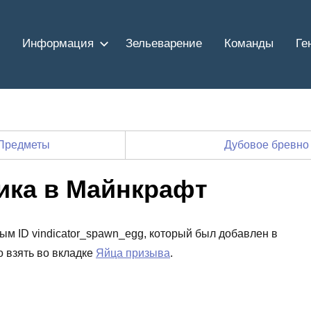
Информация
Зельеварение
Команды
Ге
Предметы
Дубовое бревно
ика в Майнкрафт
вым ID vindicator_spawn_egg, который был добавлен в
 взять во вкладке
Яйца призыва
.