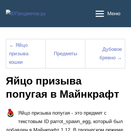
Перейти
к
Меню
содержимому
← Яйцо
Дубовое
призыва
Предметы
бревно →
кошки
Яйцо призыва
попугая в Майнкрафт
Яйцо призыва попугая - это предмет с
текстовым ID parrot_spawn_egg, который был
добавлен в Майнкрафт 1.12. В творческом режиме