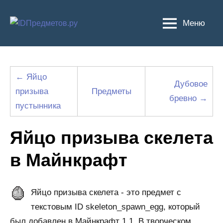
Перейти
к
Меню
содержимому
← Яйцо
Дубовое
призыва
Предметы
бревно →
пустынника
Яйцо призыва скелета
в Майнкрафт
Яйцо призыва скелета - это предмет с
текстовым ID skeleton_spawn_egg, который
был добавлен в Майнкрафт 1.1. В творческом