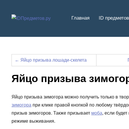
Перейти
к
Главная
ID предметов
содержимому
← Яйцо призыва лошади-скелета
Яйцо призыва зимого
Яйцо призыва зимогора можно получить только в тв
зимогора
при клике правой кнопкой по любому твёрдом
призыв зимогоров. Также призывает
моба
, если буде
режиме выживания.