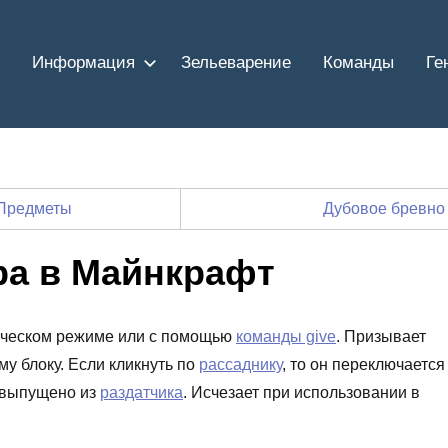
Информация
Зельеварение
Команды
Ге
Предметы
Дубовое бревно
ра в Майнкрафт
орческом режиме или с помощью
команды give
. Призывает
у блоку. Если кликнуть по
рассаднику
, то он переключается
т выпущено из
раздатчика
. Исчезает при использовании в