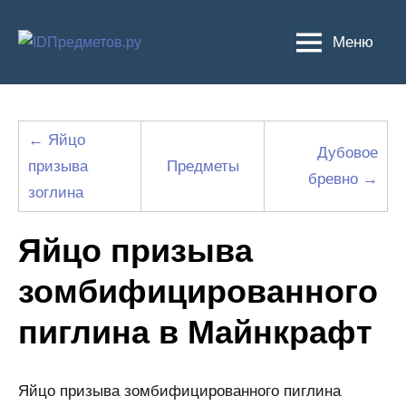
Перейти
к
Меню
содержимому
← Яйцо
Дубовое
призыва
Предметы
бревно →
зоглина
Яйцо призыва
зомбифицированного
пиглина в Майнкрафт
Яйцо призыва зомбифицированного пиглина