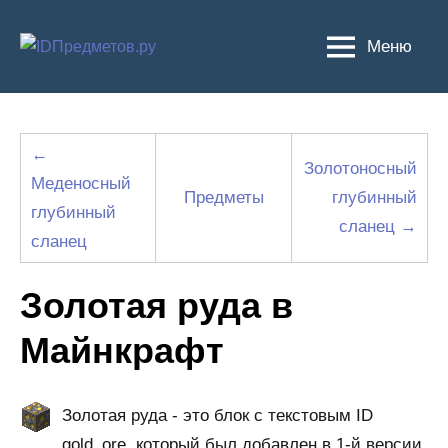
Перейти
к
Меню
содержимому
←
Золотоносный
Меденосный
Предметы
глубинный
глубинный
сланец →
сланец
Золотая руда в
Майнкрафт
Золотая руда - это блок с текстовым ID
gold_ore, который был добавлен в 1-й версии