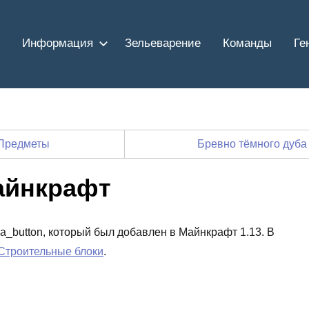
Информация
Зельеварение
Команды
Ге
Предметы
Бревно тёмного дуб
айнкрафт
cia_button, который был добавлен в Майнкрафт 1.13. В
Строительные блоки
.