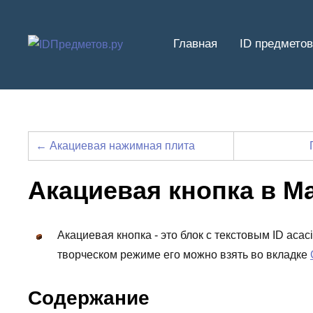
Перейти
к
Главная
ID предметов
содержимому
← Акациевая нажимная плита
Акациевая кнопка в М
Акациевая кнопка - это блок с текстовым ID aca
творческом режиме его можно взять во вкладке
Содержание