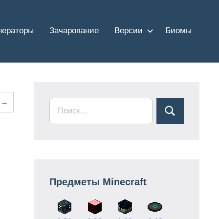
нераторы
Зачарование
Версии
Биомы
а →
Предметы Minecraft