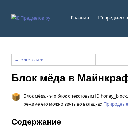
Перейти
к
Главная
ID предметов
содержимому
← Блок слизи
Блок мёда в Майнкра
Блок мёда - это блок с текстовым ID honey_bloc
режиме его можно взять во вкладках
Природные
Содержание