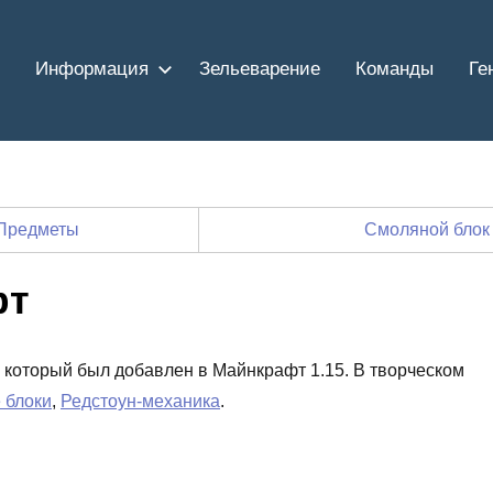
Информация
Зельеварение
Команды
Ге
Предметы
Смоляной блок
фт
k, который был добавлен в Майнкрафт 1.15. В творческом
 блоки
,
Редстоун-механика
.