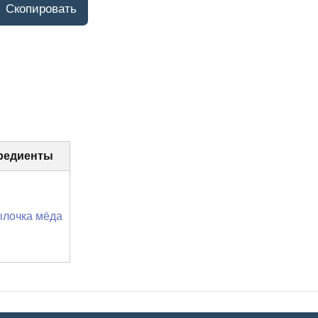
редиенты
ылочка мёда