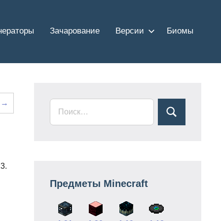
нераторы
Зачарование
Версии
Биомы
а →
3.
Предметы Minecraft