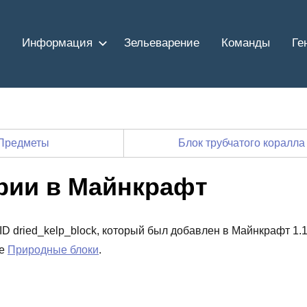
Информация
Зельеварение
Команды
Ге
Предметы
Блок трубчатого коралл
рии в Майнкрафт
ID dried_kelp_block, который был добавлен в Майнкрафт 1.1
ке
Природные блоки
.