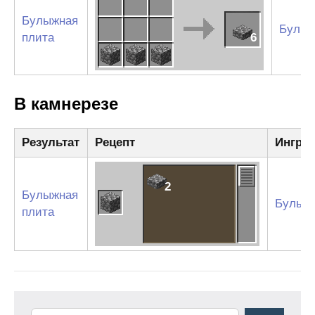
Булыжная
Булыж
плита
6
В камнерезе
Результат
Рецепт
Ингре
2
Булыжная
Булыж
плита