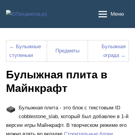
Перейти
к
Меню
содержимому
← Булыжные
Булыжная
Предметы
ступеньки
ограда →
Булыжная плита в
Майнкрафт
Булыжная плита - это блок с текстовым ID
cobblestone_slab, который был добавлен в 1-й
версии игры Майнкрафт. В творческом режиме его
можно взять во вкладке
Строительные блоки
.