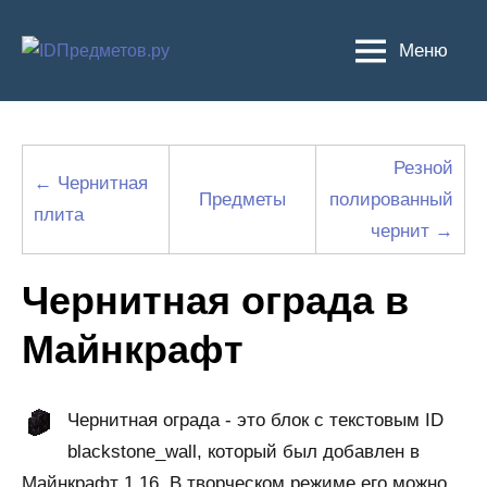
Перейти
к
Меню
содержимому
Резной
← Чернитная
Предметы
полированный
плита
чернит →
Чернитная ограда в
Майнкрафт
Чернитная ограда - это блок с текстовым ID
blackstone_wall, который был добавлен в
Майнкрафт 1.16. В творческом режиме его можно