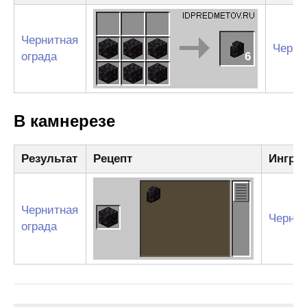
Чернитная
Черни
ограда
6
В камнерезе
Результат
Рецепт
Ингре
Чернитная
Черни
ограда