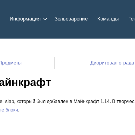
Информация
Зельеварение
Команды
Ге
Предметы
Диоритовая оград
Майнкрафт
ite_slab, который был добавлен в Майнкрафт 1.14. В творче
ые блоки
.