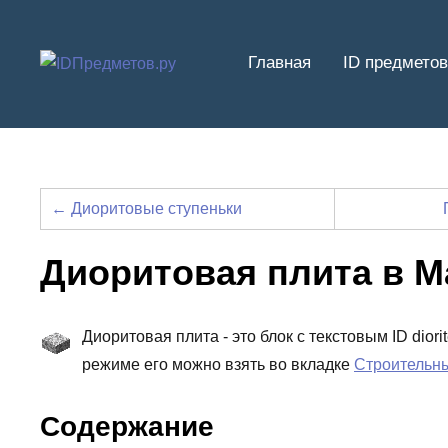
Перейти
к
Главная
ID предметов
содержимому
← Диоритовые ступеньки
Диоритовая плита в 
Диоритовая плита - это блок с текстовым ID dior
режиме его можно взять во вкладке
Строительн
Содержание