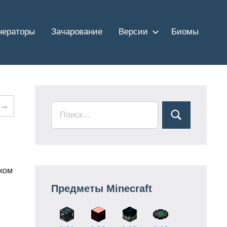
нераторы
Зачарование
Версии
Биомы
а →
ском
Предметы Minecraft