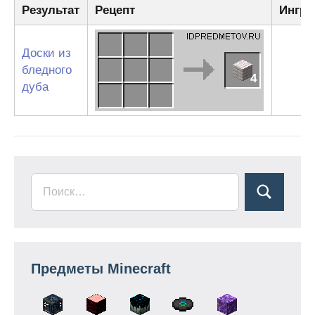
Результат
Рецепт
Ингре
Доски из
бледного
4
дуба
Предметы Minecraft