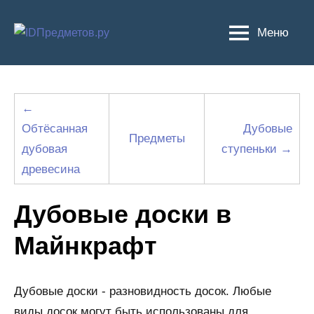
Перейти
к
Меню
содержимому
←
Обтёсанная
Дубовые
Предметы
дубовая
ступеньки →
древесина
Дубовые доски в
Майнкрафт
Дубовые доски - разновидность досок. Любые
виды досок могут быть использованы для