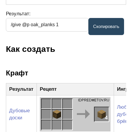
Результат:
Как создать
Крафт
Результат
Рецепт
Ингре
Любы
Дубовые
дубов
доски
4
брёвн