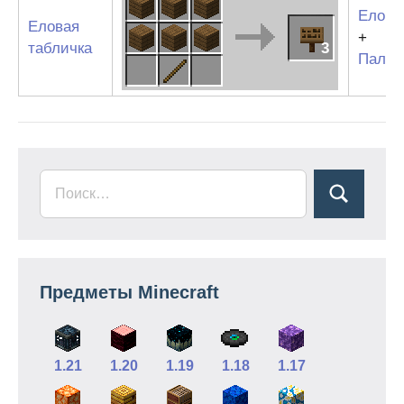
Еловы
Еловая
+
табличка
3
Палка
Предметы Minecraft
1.21
1.20
1.19
1.18
1.17