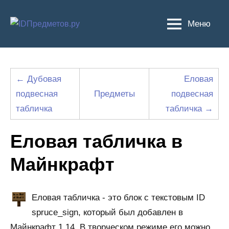
Перейти
к
Меню
содержимому
← Дубовая
Еловая
подвесная
Предметы
подвесная
табличка
табличка →
Еловая табличка в
Майнкрафт
Еловая табличка - это блок с текстовым ID
spruce_sign, который был добавлен в
Майнкрафт 1.14. В творческом режиме его можно