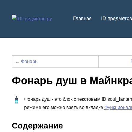
Перейти
к
Главная
ID предметов
содержимому
← Фонарь
Фонарь душ в Майнкр
Фонарь душ - это блок с текстовым ID soul_lant
режиме его можно взять во вкладке
Функционал
Содержание