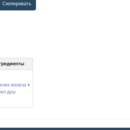
гредиенты
очек железа
+
кел душ