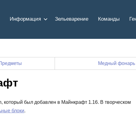
Информация
Зельеварение
Команды
Ге
Предметы
Медный фонарь
афт
ern, который был добавлен в Майнкрафт 1.16. В творческом
ьные блоки
.