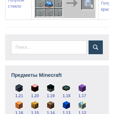
Голубое
Голуб
стекло
8
краси
Предметы Minecraft
1.21
1.20
1.19
1.18
1.17
1.16
1.15
1.14
1.13
1.12