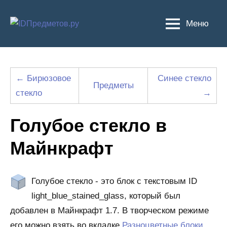
Перейти
к
Меню
содержимому
← Бирюзовое
Синее стекло
Предметы
стекло
→
Голубое стекло в
Майнкрафт
Голубое стекло - это блок с текстовым ID
light_blue_stained_glass, который был
добавлен в Майнкрафт 1.7. В творческом режиме
его можно взять во вкладке
Разноцветные блоки
.